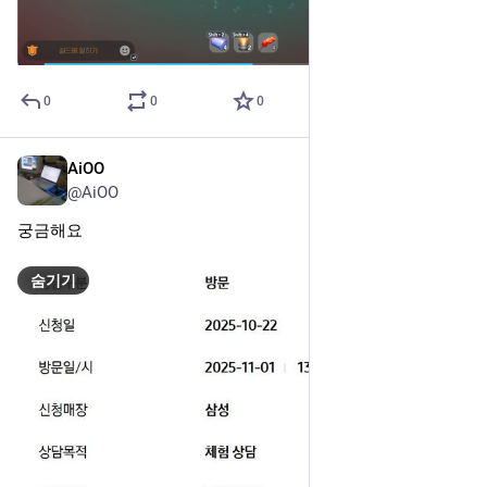
0
0
0
AiOO
2025년 10월 22일
@AiOO
궁금해요
숨기기