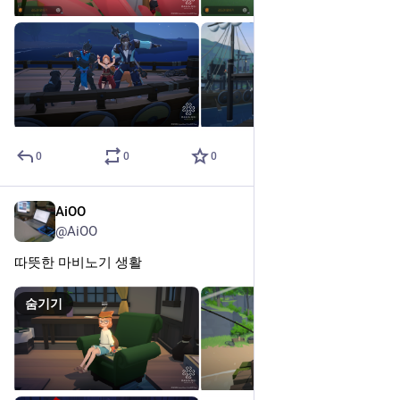
0
0
0
AiOO
2025년 6월 2일
@AiOO
따뜻한 마비노기 생활
숨기기