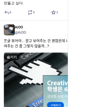
만들고 싶다.
0
0
2
AiOO
2025년 6월 27일
*
@AiOO
ᄒᆞᆫ글 뷰어야... 광고 보여주는 건 괜찮은데 내가 켜지도 않았는데 보
여주는 건 좀 그렇지 않을까...?
숨기기