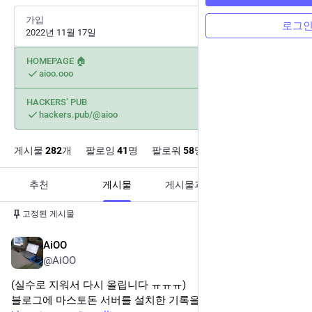
가입
로그
2022년 11월 17일
HOMEPAGE 🏠
aioo.ooo
HACKERS’ PUB
hackers.pub/@aioo
게시물
282
개
팔로잉
41
명
팔로워
58
명
추천
게시물
게시물과 답장
미디어
고정된 게시물
AiOO
2022년 11월 22일
@AiOO
(실수로 지워서 다시 올립니다 ㅠㅠㅠ)
블로그에 마스토돈 서버를 설치한 기록을 남겨보았습니다.