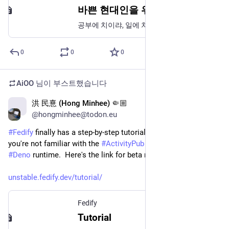
github.com/dahlia/fedi-badge
숨기기
ALT
0
3
1
AiOO
님이 부스트했습니다
洪 民憙 (Hong Minhee) 🤏🏼
2024년 4월 4일
@hongminhee@todon.eu
Migrating the 
#
Fedify
 docs website from 
#
Lume
 to 
#
VitePress
…
unstable.fedify.dev/
숨기기