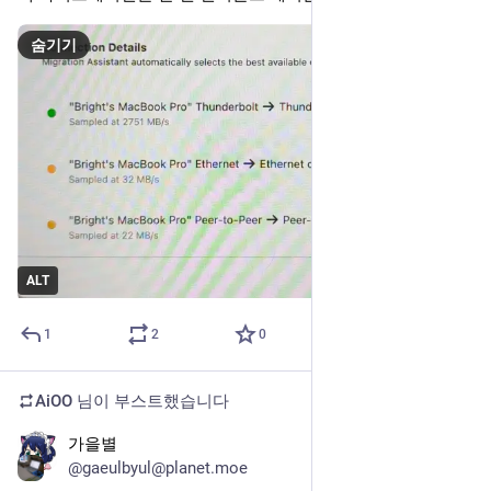
숨기기
ALT
1
2
0
AiOO
님이 부스트했습니다
가을별
2025년 7월 22일
@gaeulbyul@planet.moe