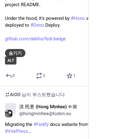
AiOO
2024년 6월 29일
@AiOO
구글 픽셀을 위한 거의 완벽한 VoLTE 패치 방법이 나왔다. 텐서 
칩을 사용하는 6 이후 모델에 적용 가능. 어떤 분인지는 모르겠
지만 이걸 연구로 알아냈다는 게 그저 놀라울 정도로.. 근본적인 
방법이고, 부트로더 언락 상태를 유지해야 하는 것 빼고는 단점
이 없다시피 하다.
cafe.naver.com/grnf/353700
0
0
4
AiOO
님이 부스트했습니다
洪 民憙 (Hong Minhee) 🤏🏼
2024년 5월 16일
@hongminhee@todon.eu
서울에 사는 소프트웨어 엔지니어입니다. 집안일로 일을 한 해 
동안 쉬었고, 이제 슬슬 다시 일을 하려고 합니다. 일자리를 찾
는 데에 도움을 주세요!