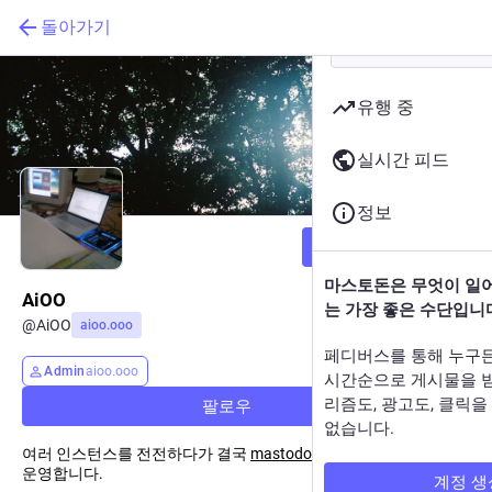
돌아가기
유행 중
실시간 피드
정보
팔로우
마스토돈은 무엇이 일
AiOO
는 가장 좋은 수단입니
@
AiOO
aioo.ooo
페디버스를 통해 누구
Admin
aioo.ooo
시간순으로 게시물을 
리즘도, 광고도, 클릭
팔로우
없습니다.
여러 인스턴스를 전전하다가 결국
mastodon.aioo.ooo
인스턴스를
운영합니다.
계정 생