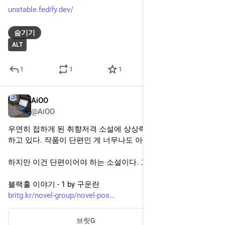
gist.github.com/dahlia/5e30e51
Gist
일자리를 찾습니다
일자리를 찾습니다. GitHub Gist: instantly share code, notes, and snippets.
0
2
0
AiOO
님이 부스트했습니다
洪 民憙 (Hong Minhee) 🤏🏼
2024년 3월 20일
@hongminhee@todon.eu
I made a fedi badge generator, which shows the number of 
your following/followers/posts.  You can embed this on your 
project README.
Under the hood, it's powered by 
#
Hono
 and 
#
Fedify
, and 
deployed to 
#
Deno
 Deploy.