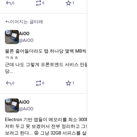
맛수토돈 v4.3.1 updated
0
0
1
AiOO
2024년 10월 15일
*
@AiOO
아 가스렌지&인덕션 리뷰 안 달아서 네이버 포인트 8천 포인트
쯤 못 받음 하 ㅠㅠ
0
0
1
AiOO
2024년 10월 14일
@AiOO
UPS가 7초간 전원 이슈를 버텨 주었으면 일년치 할 일을 다 한
거지. 근데 일하는 중이었던 모니터는 잘 됐는데 그냥 전압이 낮
았었나 싶기도 함...