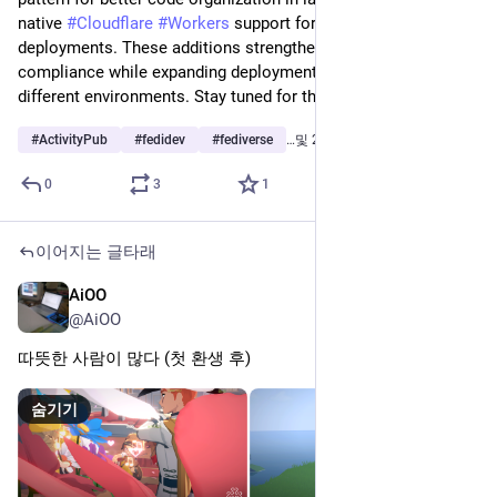
knocking for seamless backward compatibility, a new builder 
pattern for better code organization in large applications, and 
native 
#
Cloudflare
#
Workers
 support for serverless 
deployments. These additions strengthen Fedify's standards 
compliance while expanding deployment flexibility across 
different environments. Stay tuned for the official release! 🚀
#
ActivityPub
#
fedidev
#
fediverse
…및 2개
0
3
1
이어지는 글타래
AiOO
2025년 6월 2일
*
@AiOO
따뜻한 사람이 많다 (첫 환생 후)
숨기기